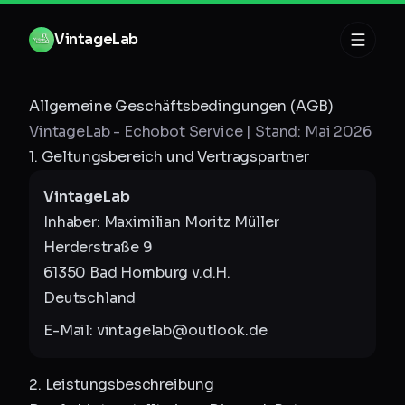
Zum Inhalt springen
V
i
n
t
a
g
e
L
a
b
Allgemeine Geschäftsbedingungen (AGB)
VintageLab - Echobot Service | Stand: Mai 2026
1. Geltungsbereich und Vertragspartner
VintageLab
Inhaber: Maximilian Moritz Müller
Herderstraße 9
61350 Bad Homburg v.d.H.
Deutschland
E-Mail: vintagelab@outlook.de
2. Leistungsbeschreibung