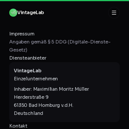
Zum Inhalt springen
V
i
n
t
a
g
e
L
a
b
Impressum
Angaben gemäß § 5 DDG (Digitale-Dienste-
Gesetz)
Diensteanbieter
VintageLab
Einzelunternehmen
Inhaber: Maximilian Moritz Müller
Herderstraße 9
61350 Bad Homburg v.d.H.
Deutschland
Kontakt