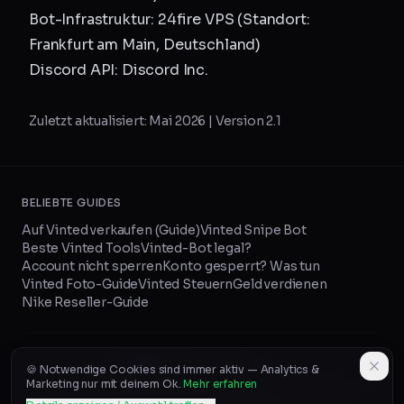
Bot-Infrastruktur: 24fire VPS (Standort:
Frankfurt am Main, Deutschland)
Discord API: Discord Inc.
Zuletzt aktualisiert: Mai 2026 | Version 2.1
BELIEBTE GUIDES
Auf Vinted verkaufen (Guide)
Vinted Snipe Bot
Beste Vinted Tools
Vinted-Bot legal?
Account nicht sperren
Konto gesperrt? Was tun
Vinted Foto-Guide
Vinted Steuern
Geld verdienen
Nike Reseller-Guide
©
2026
VintageLab
🍪 Notwendige Cookies sind immer aktiv — Analytics &
KI-Listing-Generator ↗
Über uns
Blog
Content-Creator
Marketing nur mit deinem Ok.
Mehr erfahren
Partner werden
Partner-Dashboard
Impressum