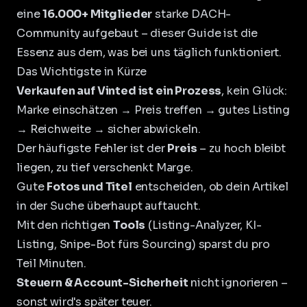
eine
16.000+ Mitglieder
starke DACH-
Community aufgebaut – dieser Guide ist die
Essenz aus dem, was bei uns täglich funktioniert.
Das Wichtigste in Kürze
Verkaufen auf Vinted ist ein Prozess
, kein Glück:
Marke einschätzen → Preis treffen → gutes Listing
→ Reichweite → sicher abwickeln.
Der häufigste Fehler ist der
Preis
– zu hoch bleibt
liegen, zu tief verschenkt Marge.
Gute
Fotos und Titel
entscheiden, ob dein Artikel
in der Suche überhaupt auftaucht.
Mit den richtigen
Tools
(Listing-Analyzer, KI-
Listing, Snipe-Bot fürs Sourcing) sparst du pro
Teil Minuten.
Steuern & Account-Sicherheit
nicht ignorieren –
sonst wird's später teuer.