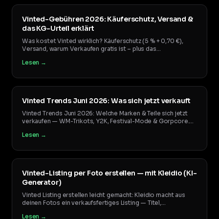
Vinted-Gebühren 2026: Käuferschutz, Versand &
das KG-Urteil erklärt
Was kostet Vinted wirklich? Käuferschutz (5 % + 0,70 €),
Versand, warum Verkaufen gratis ist – plus das
Kammergericht-Urteil zum voreingestellten Käuferschutz.
Lesen →
Alle Fakten mit Quellen, Stand 2026.
Vinted Trends Juni 2026: Was sich jetzt verkauft
Vinted Trends Juni 2026: Welche Marken & Teile sich jetzt
verkaufen — WM-Trikots, Y2K, Festival-Mode & Gorpcore.
Ehrliche Reseller-Einordnung mit Preisen.
Lesen →
Vinted-Listing per Foto erstellen — mit Kleidio (KI-
Generator)
Vinted Listing erstellen leicht gemacht: Kleidio macht aus
deinen Fotos ein verkaufsfertiges Listing — Titel,
Beschreibung, kuratierte DACH-Preisspanne & Maße-
Lesen →
Checkliste automatisch. So geht's.