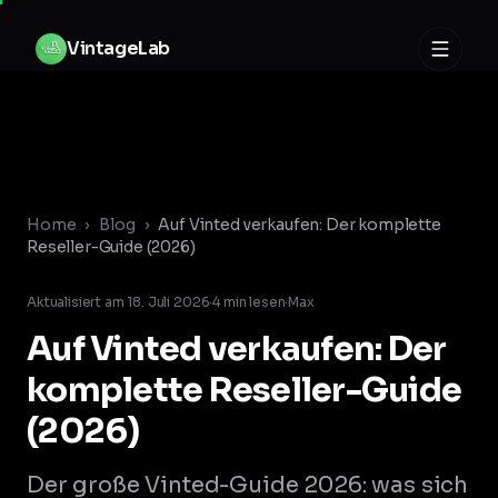
Zum Inhalt springen
V
i
n
t
a
g
e
L
a
b
Home
›
Blog
›
Auf Vinted verkaufen: Der komplette
Reseller-Guide (2026)
Aktualisiert am
18. Juli 2026
·
4
min lesen
·
Max
Auf Vinted verkaufen: Der
komplette Reseller-Guide
(2026)
Der große Vinted-Guide 2026: was sich