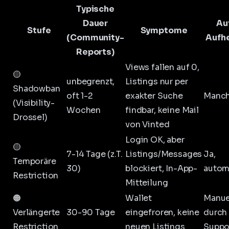
Typische
Dauer
Au
Stufe
Symptome
(Community-
Aufh
Reports)
Views fallen auf 0,
🟡
unbegrenzt,
Listings nur per
Shadowban
oft 1-2
exakter Suche
Manc
(Visibility-
Wochen
findbar, keine Mail
Drossel)
von Vinted
Login OK, aber
🟡
7-14 Tage (z.T.
Listings/Messages
Ja,
Temporäre
30)
blockiert, In-App-
autom
Restriction
Mitteilung
🟠
Wallet
Manue
Verlängerte
30-90 Tage
eingefroren, keine
durch
Restriction
neuen Listings
Suppo