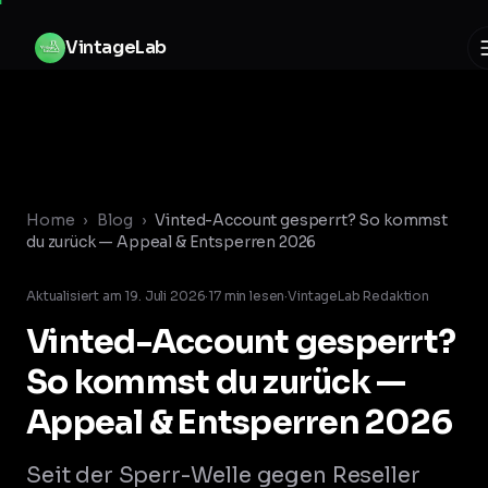
Zum Inhalt springen
V
i
n
t
a
g
e
L
a
b
Home
›
Blog
›
Vinted-Account gesperrt? So kommst
du zurück — Appeal & Entsperren 2026
Aktualisiert am
19. Juli 2026
·
17
min lesen
·
VintageLab Redaktion
Vinted-Account gesperrt?
So kommst du zurück —
Appeal & Entsperren 2026
Seit der Sperr-Welle gegen Reseller