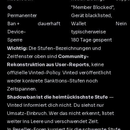
🔴
"Member Blocked",
Permanenter
Gerät blacklisted,
Ban +
dauerhaft
Wallet
Nein
Device-
typischerweise
Sperre
180 Tage gesperrt
Wichtig:
Die Stufen-Bezeichnungen und
Zeitfenster oben sind
Community-
Rekonstruktion aus User-Reports
, keine
offizielle Vinted-Policy. Vinted veröffentlicht
weder konkrete Sanktions-Stufen noch
Zeitspannen.
Shadowban ist die heimtückischste Stufe
—
Vinted informiert dich nicht. Du siehst nur
Umsatz-Einbruch. Wer das nicht erkennt, listet
weiter ins Leere und verschwendet Zeit.
In Reseller-Foren kursiert für die schwerste Stufe