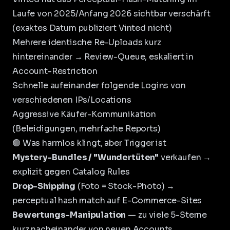
Laufe von 2025/Anfang 2026 sichtbar verschärft
(exaktes Datum publiziert Vinted nicht)
Mehrere identische Re-Uploads kurz
hintereinander → Review-Queue, eskaliert in
Account-Restriction
Schnelle aufeinander folgende Logins von
verschiedenen IPs/Locations
Aggressive Käufer-Kommunikation
(Beleidigungen, mehrfache Reports)
🟢 Was harmlos klingt, aber Trigger ist
Mystery-Bundles / "Wundertüten"
verkaufen →
explizit gegen Catalog Rules
Drop-Shipping
(Foto = Stock-Photo) →
perceptual hash match auf E-Commerce-Sites
Bewertungs-Manipulation
— zu viele 5-Sterne
kurz nacheinander von neuen Accounts