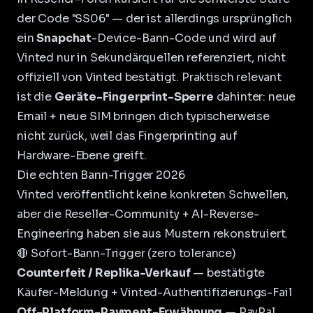
der Code "SS06" — der ist allerdings ursprünglich
ein
Snapchat
-Device-Bann-Code und wird auf
Vinted nur in Sekundärquellen referenziert, nicht
offiziell von Vinted bestätigt. Praktisch relevant
ist die
Geräte-Fingerprint-Sperre
dahinter: neue
Email + neue SIM bringen dich typischerweise
nicht zurück, weil das Fingerprinting auf
Hardware-Ebene greift.
Die echten Bann-Trigger 2026
Vinted veröffentlicht keine konkreten Schwellen,
aber die Reseller-Community + AI-Reverse-
Engineering haben sie aus Mustern rekonstruiert.
🔴 Sofort-Bann-Trigger (zero tolerance)
Counterfeit / Replika-Verkauf
— bestätigte
Käufer-Meldung + Vinted-Authentifizierungs-Fail
Off-Platform-Payment-Erwähnung
— PayPal