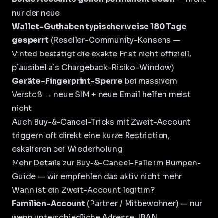
nur der neue
Wallet-Guthaben typischerweise 180 Tage
gesperrt
(Reseller-Community-Konsens —
Vinted bestätigt die exakte Frist nicht offiziell,
plausibel als Chargeback-Risiko-Window)
Geräte-Fingerprint-Sperre
bei massivem
Verstoß → neue SIM + neue Email helfen meist
nicht
Auch Buy-&-Cancel-Tricks mit Zweit-Account
triggern oft direkt eine kurze Restriction,
eskalieren bei Wiederholung
Mehr Details zur Buy-&-Cancel-Falle im
Bumpen-
Guide
— wir empfehlen das aktiv nicht mehr.
Wann ist ein Zweit-Account legitim?
Familien-Account
(Partner / Mitbewohner) — nur
wenn unterschiedliche Adresse, IBAN,