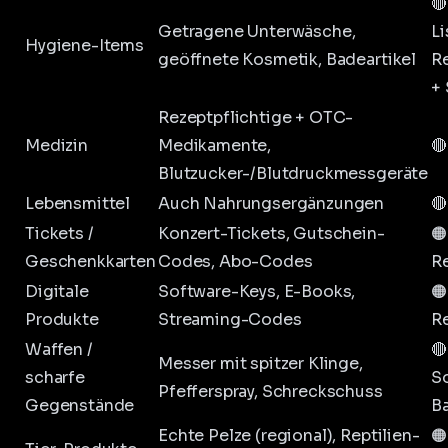
🔴
Getragene Unterwäsche,
Li
Hygiene-Items
geöffnete Kosmetik, Badeartikel
R
+ 
Rezeptpflichtige + OTC-
Medizin
Medikamente,
🔴
Blutzucker-/Blutdruckmessgeräte
Lebensmittel
Auch Nahrungsergänzungen
🔴
Tickets /
Konzert-Tickets, Gutschein-
🟠
Geschenkkarten
Codes, Abo-Codes
R
Digitale
Software-Keys, E-Books,
🟠
Produkte
Streaming-Codes
R
Waffen /
🔴
Messer mit spitzer Klinge,
scharfe
S
Pfefferspray, Schreckschuss
Gegenstände
B
Echte Pelze (regional), Reptilien-
🟠