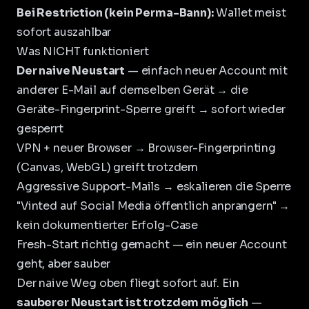
Bei Restriction (kein Perma-Bann):
Wallet meist
sofort auszahlbar
Was NICHT funktioniert
Der naive Neustart
— einfach neuer Account mit
anderer E-Mail auf demselben Gerät → die
Geräte-Fingerprint-Sperre greift → sofort wieder
gesperrt
VPN + neuer Browser → Browser-Fingerprinting
(Canvas, WebGL) greift trotzdem
Aggressive Support-Mails → eskalieren die Sperre
"Vinted auf Social Media öffentlich anprangern" →
kein dokumentierter Erfolg-Case
Fresh-Start richtig gemacht — ein neuer Account
geht, aber sauber
Der naive Weg oben fliegt sofort auf. Ein
sauberer Neustart ist trotzdem möglich
—