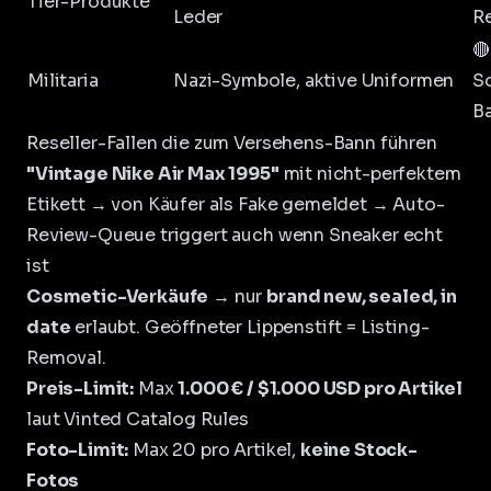
Tier-Produkte
Leder
R
🔴
Militaria
Nazi-Symbole, aktive Uniformen
S
B
Reseller-Fallen die zum Versehens-Bann führen
"Vintage Nike Air Max 1995"
mit nicht-perfektem
Etikett → von Käufer als Fake gemeldet → Auto-
Review-Queue triggert auch wenn Sneaker echt
ist
Cosmetic-Verkäufe
→ nur
brand new, sealed, in
date
erlaubt. Geöffneter Lippenstift = Listing-
Removal.
Preis-Limit:
Max
1.000 € / $1.000 USD pro Artikel
laut Vinted Catalog Rules
Foto-Limit:
Max 20 pro Artikel,
keine Stock-
Fotos