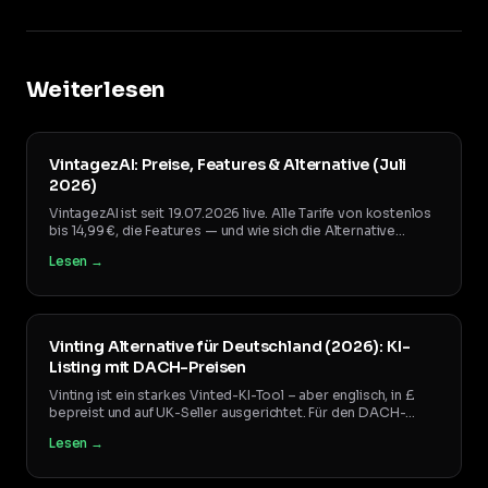
Weiterlesen
VintagezAI: Preise, Features & Alternative (Juli
2026)
VintagezAI ist seit 19.07.2026 live. Alle Tarife von kostenlos
bis 14,99 €, die Features — und wie sich die Alternative
Kleidio schlägt.
Lesen →
Vinting Alternative für Deutschland (2026): KI-
Listing mit DACH-Preisen
Vinting ist ein starkes Vinted-KI-Tool – aber englisch, in £
bepreist und auf UK-Seller ausgerichtet. Für den DACH-
Markt brauchst du deutsche Listings und eine realistische
Lesen →
DACH-Preisorientierung. Die Einordnung.