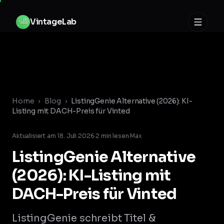
Zum Inhalt springen
V
i
n
t
a
g
e
L
a
b
Home
›
Blog
›
ListingGenie Alternative (2026): KI-
Listing mit DACH-Preis für Vinted
Aktualisiert am
18. Juli 2026
·
2
min lesen
·
Max
ListingGenie Alternative
(2026): KI-Listing mit
DACH-Preis für Vinted
ListingGenie schreibt Titel &