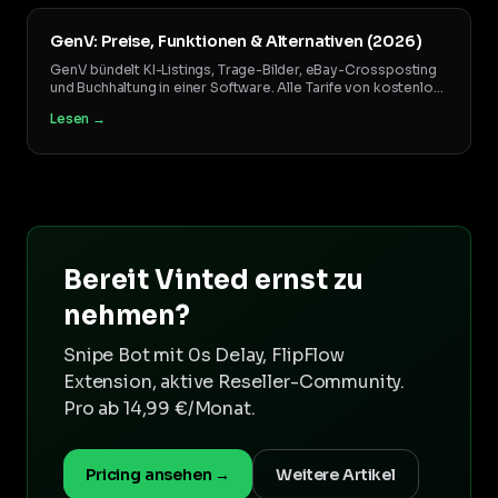
GenV: Preise, Funktionen & Alternativen (2026)
GenV bündelt KI-Listings, Trage-Bilder, eBay-Crossposting
und Buchhaltung in einer Software. Alle Tarife von kostenlos
bis 35,49 €, was wirklich drin ist, und wann sich Einzeltools
Lesen →
mehr lohnen.
Bereit Vinted ernst zu
nehmen?
Snipe Bot mit 0s Delay, FlipFlow
Extension, aktive Reseller-Community.
Pro ab 14,99 €/Monat.
Pricing ansehen →
Weitere Artikel