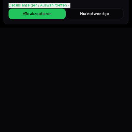
Details anzeigen / Auswahl treffen
Alle akzeptieren
Nur notwendige
BELIEBTE GUIDES
Auf Vinted verkaufen (Guide)
Vinted Snipe Bot
Beste Vinted Tools
Vinted-Bot legal?
Account nicht sperren
Konto gesperrt? Was tun
Vinted Foto-Guide
Vinted Steuern
Geld verdienen
Nike Reseller-Guide
©
2026
VintageLab
KI-Listing-Generator ↗
Über uns
Blog
Content-Creator
Partner werden
Partner-Dashboard
Impressum
Datenschutz
AGB
Verträge hier kündigen
Widerruf