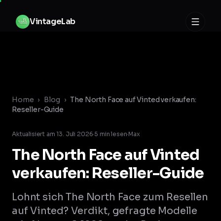
Zum Inhalt springen
V
i
n
t
a
g
e
L
a
b
Home
›
Blog
›
The North Face auf Vinted verkaufen:
Reseller-Guide
Aktualisiert am
13. Juli 2026
·
5
min lesen
·
Max
The North Face auf Vinted
verkaufen: Reseller-Guide
Lohnt sich The North Face zum Resellen
auf Vinted? Verdikt, gefragte Modelle