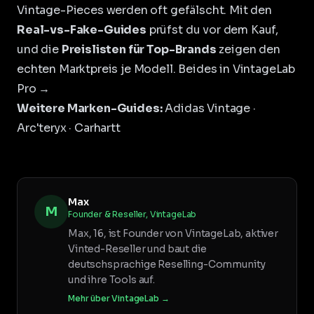
Vintage-Pieces werden oft gefälscht. Mit den
Real-vs-Fake-Guides
prüfst du vor dem Kauf,
und die
Preislisten für Top-Brands
zeigen den
echten Marktpreis je Modell.
Beides in VintageLab
Pro →
Weitere Marken-Guides:
Adidas Vintage
·
Arc'teryx
·
Carhartt
Max
M
Founder & Reseller, VintageLab
Max, 16, ist Founder von VintageLab, aktiver
Vinted-Reseller und baut die
deutschsprachige Reselling-Community
und ihre Tools auf.
Mehr über VintageLab →