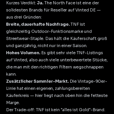
Kurzes Verdikt:
Ja.
The North Face ist eine der
solidesten Brands für Reseller auf Vinted DE —
aus drei Gründen:
Breite, dauerhafte Nachfrage.
TNF ist
gleichzeitig Outdoor-Funktionsmarke und
Streetwear-Staple. Das hält die Käuferschaft groß
und ganzjährig, nicht nur in einer Saison.
Hohes Volumen.
Es gibt sehr viele TNF-Listings
auf Vinted, also auch viele unterbewertete Stücke,
die man mit den richtigen Filtern wegschnappen
kann.
Zusätzlicher Sammler-Markt.
Die Vintage-90er-
Linie hat einen eigenen, zahlungsbereiten
Käuferkreis — hier liegt nach oben hin die fetteste
Marge.
Der Trade-off: TNF ist kein "alles ist Gold"-Brand.