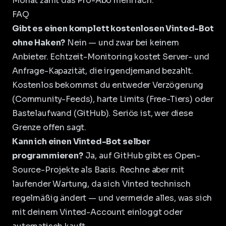
Monat zahlt das
Pro-Abo
mehrfach.
FAQ
Gibt es einen komplett kostenlosen Vinted-Bot
ohne Haken?
Nein — und zwar bei keinem
Anbieter. Echtzeit-Monitoring kostet Server- und
Anfrage-Kapazität, die irgendjemand bezahlt.
Kostenlos bekommst du entweder Verzögerung
(Community-Feeds), harte Limits (Free-Tiers) oder
Bastelaufwand (GitHub). Seriös ist, wer diese
Grenze offen sagt.
Kann ich einen Vinted-Bot selber
programmieren?
Ja, auf GitHub gibt es Open-
Source-Projekte als Basis. Rechne aber mit
laufender Wartung, da sich Vinted technisch
regelmäßig ändert — und vermeide alles, was sich
mit deinem Vinted-Account einloggt oder