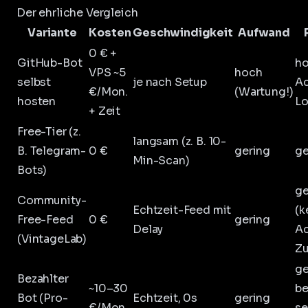
Der ehrliche Vergleich
Variante
Kosten
Geschwindigkeit
Aufwand
0 € +
GitHub-Bot
ho
VPS ~5
hoch
selbst
je nach Setup
A
€/Mon.
(Wartung!)
hosten
Lo
+ Zeit
Free-Tier (z.
langsam (z. B. 10-
B. Telegram-
0 €
gering
ge
Min-Scan)
Bots)
ge
Community-
Echtzeit-Feed mit
(k
Free-Feed
0 €
gering
Delay
A
(VintageLab)
Zu
ge
Bezahlter
~10–30
be
Bot (Pro-
Echtzeit, 0s
gering
€/Mon.
se