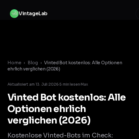
Zum Inhalt springen
V
i
n
t
a
g
e
L
a
b
Home
›
Blog
›
Vinted Bot kostenlos: Alle Optionen
ehrlich verglichen (2026)
Aktualisiert am
13. Juli 2026
·
5
min lesen
·
Max
Vinted Bot kostenlos: Alle
Optionen ehrlich
verglichen (2026)
Kostenlose Vinted-Bots im Check: