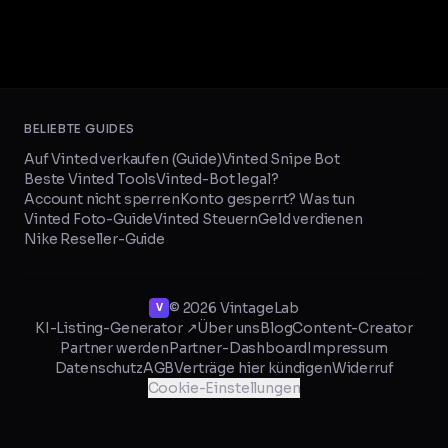
BELIEBTE GUIDES
Auf Vinted verkaufen (Guide)
Vinted Snipe Bot
Beste Vinted Tools
Vinted-Bot legal?
Account nicht sperren
Konto gesperrt? Was tun
Vinted Foto-Guide
Vinted Steuern
Geld verdienen
Nike Reseller-Guide
©
2026
VintageLab
KI-Listing-Generator ↗
Über uns
Blog
Content-Creator
Partner werden
Partner-Dashboard
Impressum
Datenschutz
AGB
Verträge hier kündigen
Widerruf
Cookie-Einstellungen