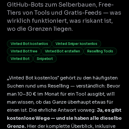
GitHub-Bots zum Selberbauen, Free-
Tiers von Tools und Gratis-Feeds — was
wirklich funktioniert, was riskant ist,
wo die Grenzen liegen.
Vinted Bot kostenlos
Vinted Sniper kostenlos
Vinted Bot free
Vinted Bot erstellen
Reselling Tools
Vinted Bot
Snipebot
„Vinted Bot kostenlos" gehört zu den häufigsten
Suchen rund ums Reselling — verständlich: Bevor
man 10–30 € im Monat für ein Tool ausgibt, will
man wissen, ob das Ganze überhaupt etwas für
einen ist. Die ehrliche Antwort vorweg:
Ja, es gibt
kostenlose Wege — und sie haben alle dieselbe
Grenze.
Hier der komplette Überblick, inklusive