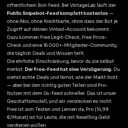
öffentlichem Bot-Feed. Bei
VintageLab
läuft der
Public Snipebot-Feed komplett kostenlos
—
ohne Abo, ohne Kreditkarte, ohne dass der Bot je
Zugriff auf deinen Vinted-Account bekommt.
Dazu kommen Free Legit-Check, Free Price-
Check und eine 16.000+-Mitglieder-Community,
die täglich Deals und Wissen teilt.
Die ehrliche Einschränkung, bevor du sie selbst
merkst:
Der Free-Feed hat eine Verzögerung.
Du
siehst echte Deals und lernst, wie der Markt tickt
— aber bei den richtig guten Teilen sind Pro-
Nutzer mit dem 0s-Feed schneller. Das ist unser
Geschäftsmodell, und wir verstecken es nicht:
Free ist zum Testen und Lernen da,
Pro (14,99
€/Monat)
ist für Leute, die mit Reselling Geld
verdienen wollen.