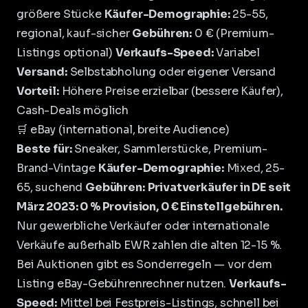
größere Stücke
Käufer-Demographie:
25-55,
regional, kauf-sicher
Gebühren:
0 € (Premium-
Listings optional)
Verkaufs-Speed:
Variabel
Versand:
Selbstabholung oder eigener Versand
Vorteil:
Höhere Preise erzielbar (bessere Käufer),
Cash-Deals möglich
🛒 eBay (international, breite Audience)
Beste für:
Sneaker, Sammlerstücke, Premium-
Brand-Vintage
Käufer-Demographie:
Mixed, 25-
65, suchend
Gebühren:
Privatverkäufer in DE seit
März 2023: 0 % Provision, 0 € Einstellgebühren.
Nur gewerbliche Verkäufer oder internationale
Verkäufe außerhalb EWR zahlen die alten 12-15 %.
Bei Auktionen gibt es Sonderregeln — vor dem
Listing eBay-Gebührenrechner nutzen.
Verkaufs-
Speed:
Mittel bei Festpreis-Listings, schnell bei