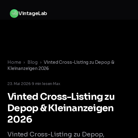
Zum Inhalt springen
V
i
n
t
a
g
e
L
a
b
Home
›
Blog
›
Vinted Cross-Listing zu Depop &
Kleinanzeigen 2026
23. Mai 2026
·
9
min lesen
·
Max
Vinted Cross-Listing zu
Depop & Kleinanzeigen
2026
Vinted Cross-Listing zu Depop,