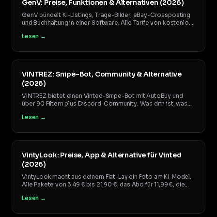
GenV: Preise, Funktionen & Alternativen (2026)
GenV bündelt KI-Listings, Trage-Bilder, eBay-Crossposting
und Buchhaltung in einer Software. Alle Tarife von kostenlos
bis 35,49 €, was wirklich drin ist, und wann sich Einzeltools
Lesen →
mehr lohnen.
VINTREZ: Snipe-Bot, Community & Alternative
(2026)
VINTREZ bietet einen Vinted-Snipe-Bot mit AutoBuy und
über 90 Filtern plus Discord-Community. Was drin ist, was
der Anbieter offenlegt und was nicht, und wie sich
Lesen →
VintageLab daneben schlägt.
VintyLook: Preise, App & Alternative für Vinted
(2026)
VintyLook macht aus deinem Flat-Lay ein Foto am KI-Model.
Alle Pakete von 3,49 € bis 21,90 €, das Abo für 11,99 €, die
App, und wie sich die Alternative Kleidio schlägt.
Lesen →