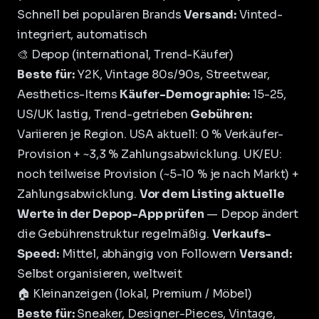
Schnell bei populären Brands
Versand:
Vinted-
integriert, automatisch
🎨 Depop (international, Trend-Käufer)
Beste für:
Y2K, Vintage 80s/90s, Streetwear,
Aesthetics-Items
Käufer-Demographie:
15-25,
US/UK lastig, Trend-getrieben
Gebühren:
Variieren je Region. USA aktuell: 0 % Verkäufer-
Provision + ~3,3 % Zahlungsabwicklung. UK/EU:
noch teilweise Provision (~5-10 % je nach Markt) +
Zahlungsabwicklung.
Vor dem Listing aktuelle
Werte in der Depop-App prüfen
— Depop ändert
die Gebührenstruktur regelmäßig.
Verkaufs-
Speed:
Mittel, abhängig von Followern
Versand:
Selbst organisieren, weltweit
🏠 Kleinanzeigen (lokal, Premium / Möbel)
Beste für:
Sneaker, Designer-Pieces, Vintage,