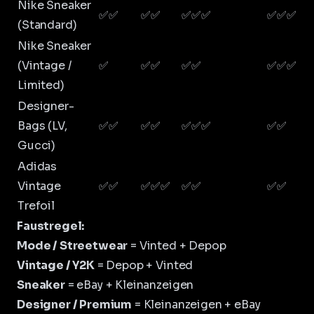
Nike Sneaker
✅✅
✅✅
✅✅✅
✅✅✅
(Standard)
Nike Sneaker
(Vintage /
✅
✅✅
✅✅
✅✅✅
Limited)
Designer-
Bags (LV,
✅✅
✅✅
✅✅✅
✅✅
Gucci)
Adidas
Vintage
✅✅
✅✅✅
✅✅
✅✅
Trefoil
Faustregel:
Mode / Streetwear
= Vinted + Depop
Vintage / Y2K
= Depop + Vinted
Sneaker
= eBay + Kleinanzeigen
Designer / Premium
= Kleinanzeigen + eBay