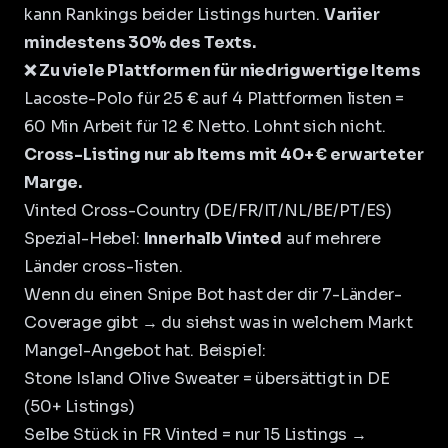
kann Rankings beider Listings hurten.
Variier
mindestens 30% des Texts.
❌ Zu viele Plattformen für niedrigwertige Items
Lacoste-Polo für 25 € auf 4 Plattformen listen =
60 Min Arbeit für 12 € Netto. Lohnt sich nicht.
Cross-Listing nur ab Items mit 40+ € erwarteter
Marge.
Vinted Cross-Country (DE/FR/IT/NL/BE/PT/ES)
Spezial-Hebel:
Innerhalb Vinted
auf mehrere
Länder cross-listen.
Wenn du einen
Snipe Bot
hast der dir 7-Länder-
Coverage gibt → du siehst was in welchem Markt
Mangel-Angebot hat. Beispiel:
Stone Island Olive Sweater = übersättigt in DE
(50+ Listings)
Selbe Stück in FR Vinted = nur 15 Listings →