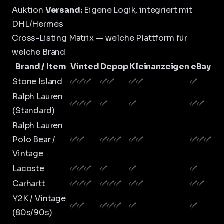
Auktion
Versand:
Eigene Logik, integriert mit
DHL/Hermes
Cross-Listing Matrix — welche Plattform für
welche Brand
Brand / Item
Vinted
Depop
Kleinanzeigen
eBay
Stone Island
✅✅✅
✅✅
✅✅
✅
Ralph Lauren
✅✅✅
✅
✅
✅✅
(Standard)
Ralph Lauren
Polo Bear /
✅✅
✅✅✅
✅✅
✅✅✅
Vintage
Lacoste
✅✅✅
✅
✅
✅
Carhartt
✅✅✅
✅✅✅
✅✅
✅✅
Y2K / Vintage
✅✅
✅✅✅
✅
✅
(80s/90s)