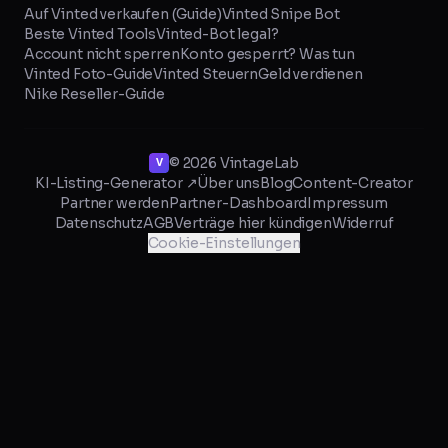
Auf Vinted verkaufen (Guide)
Vinted Snipe Bot
Beste Vinted Tools
Vinted-Bot legal?
Account nicht sperren
Konto gesperrt? Was tun
Vinted Foto-Guide
Vinted Steuern
Geld verdienen
Nike Reseller-Guide
©
2026
VintageLab
KI-Listing-Generator ↗
Über uns
Blog
Content-Creator
Partner werden
Partner-Dashboard
Impressum
Datenschutz
AGB
Verträge hier kündigen
Widerruf
Cookie-Einstellungen