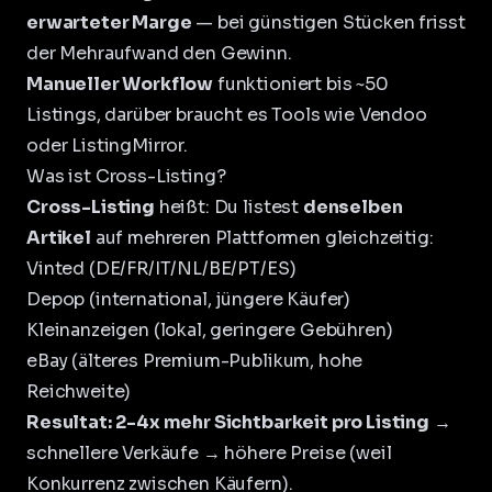
erwarteter Marge
— bei günstigen Stücken frisst
der Mehraufwand den Gewinn.
Manueller Workflow
funktioniert bis ~50
Listings, darüber braucht es Tools wie Vendoo
oder ListingMirror.
Was ist Cross-Listing?
Cross-Listing
heißt: Du listest
denselben
Artikel
auf mehreren Plattformen gleichzeitig:
Vinted (DE/FR/IT/NL/BE/PT/ES)
Depop (international, jüngere Käufer)
Kleinanzeigen (lokal, geringere Gebühren)
eBay (älteres Premium-Publikum, hohe
Reichweite)
Resultat:
2-4x mehr Sichtbarkeit pro Listing
→
schnellere Verkäufe → höhere Preise (weil
Konkurrenz zwischen Käufern).