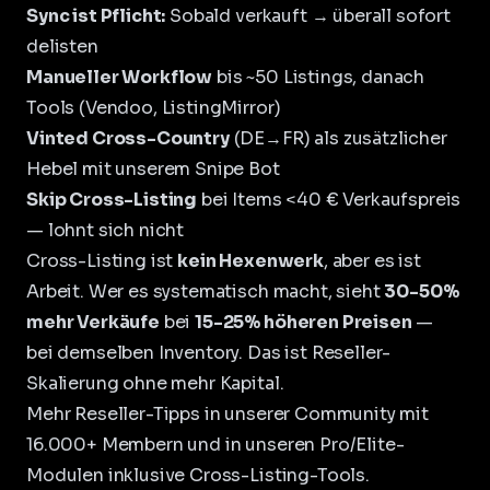
Sync ist Pflicht:
Sobald verkauft → überall sofort
delisten
Manueller Workflow
bis ~50 Listings, danach
Tools (Vendoo, ListingMirror)
Vinted Cross-Country
(DE→FR) als zusätzlicher
Hebel mit unserem
Snipe Bot
Skip Cross-Listing
bei Items <40 € Verkaufspreis
— lohnt sich nicht
Cross-Listing ist
kein Hexenwerk
, aber es ist
Arbeit. Wer es systematisch macht, sieht
30-50%
mehr Verkäufe
bei
15-25% höheren Preisen
—
bei demselben Inventory. Das ist Reseller-
Skalierung ohne mehr Kapital.
Mehr Reseller-Tipps in unserer
Community mit
16.000+ Membern
und in unseren
Pro/Elite-
Modulen
inklusive Cross-Listing-Tools.