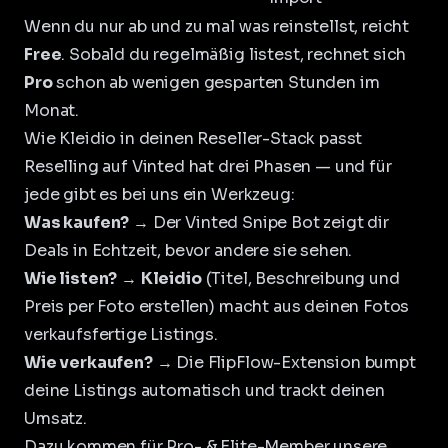
Wenn du nur ab und zu mal was reinstellst, reicht
Free
. Sobald du regelmäßig listest, rechnet sich
Pro
schon ab wenigen gesparten Stunden im
Monat.
Wie Kleidio in deinen Reseller-Stack passt
Reselling auf Vinted hat drei Phasen — und für
jede gibt es bei uns ein Werkzeug:
Was kaufen?
→ Der
Vinted Snipe Bot
zeigt dir
Deals in Echtzeit, bevor andere sie sehen.
Wie listen?
→
Kleidio
(
Titel, Beschreibung und
Preis per Foto erstellen
) macht aus deinen Fotos
verkaufsfertige Listings.
Wie verkaufen?
→ Die
FlipFlow-Extension
bumpt
deine Listings automatisch und trackt deinen
Umsatz.
Dazu kommen für
Pro- & Elite-Member
unsere