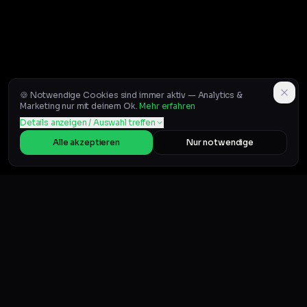
🍪 Notwendige Cookies sind immer aktiv — Analytics &
Marketing nur mit deinem Ok.
Mehr erfahren
Details anzeigen / Auswahl treffen
Alle akzeptieren
Nur notwendige
BELIEBTE GUIDES
Auf Vinted verkaufen (Guide)
Vinted Snipe Bot
Beste Vinted Tools
Vinted-Bot legal?
Account nicht sperren
Konto gesperrt? Was tun