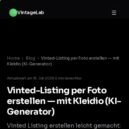
Zum Inhalt springen
V
i
n
t
a
g
e
L
a
b
Home
›
Blog
›
Vinted-Listing per Foto erstellen — mit
Kleidio (KI-Generator)
Aktualisiert am
18. Juli 2026
·
5
min lesen
·
Max
Vinted-Listing per Foto
erstellen — mit Kleidio (KI-
Generator)
Vinted Listing erstellen leicht gemacht: