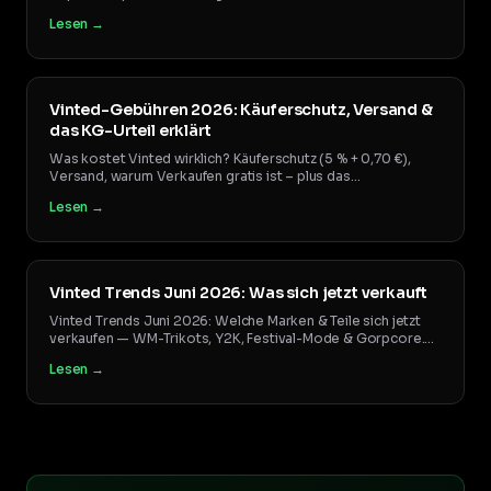
legal bleiben. Mit allen Detail-Guides und kostenlosen Tools.
Lesen →
Vinted-Gebühren 2026: Käuferschutz, Versand &
das KG-Urteil erklärt
Was kostet Vinted wirklich? Käuferschutz (5 % + 0,70 €),
Versand, warum Verkaufen gratis ist – plus das
Kammergericht-Urteil zum voreingestellten Käuferschutz.
Lesen →
Alle Fakten mit Quellen, Stand 2026.
Vinted Trends Juni 2026: Was sich jetzt verkauft
Vinted Trends Juni 2026: Welche Marken & Teile sich jetzt
verkaufen — WM-Trikots, Y2K, Festival-Mode & Gorpcore.
Ehrliche Reseller-Einordnung mit Preisen.
Lesen →