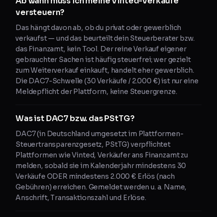
Ab wann muss ich meine Vinted-Verkäufe
versteuern?
Das hängt davon ab, ob du privat oder gewerblich
verkaufst — und das beurteilt dein Steuerberater bzw.
das Finanzamt, kein Tool. Der reine Verkauf eigener
gebrauchter Sachen ist häufig steuerfrei; wer gezielt
zum Weiterverkauf einkauft, handelt eher gewerblich.
Die DAC7-Schwelle (30 Verkäufe / 2.000 €) ist nur eine
Meldepflicht der Plattform, keine Steuergrenze.
Was ist DAC7 bzw. das PStTG?
DAC7 (in Deutschland umgesetzt im Plattformen-
Steuertransparenzgesetz, PStTG) verpflichtet
Plattformen wie Vinted, Verkäufer ans Finanzamt zu
melden, sobald sie im Kalenderjahr mindestens 30
Verkäufe ODER mindestens 2.000 € Erlös (nach
Gebühren) erreichen. Gemeldet werden u. a. Name,
Anschrift, Transaktionszahl und Erlöse.