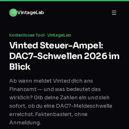
Zum Inhalt springen
V
i
n
t
a
g
e
L
a
b
Kostenloses Tool · VintageLab
Vinted Steuer-Ampel:
DAC7-Schwellen 2026 im
Blick
Ab wann meldet Vinted dich ans
Finanzamt — und was bedeutet das
wirklich? Gib deine Zahlen ein und sieh
sofort, ob du eine DAC7-Meldeschwelle
erreichst. Faktenbasiert, ohne
Anmeldung.