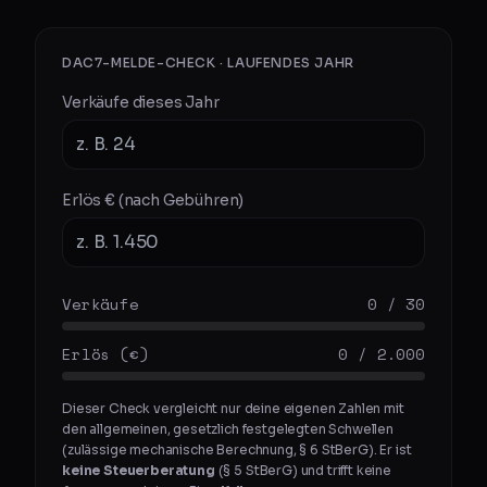
DAC7-MELDE-CHECK · LAUFENDES JAHR
Verkäufe dieses Jahr
Erlös € (nach Gebühren)
Verkäufe
0
/
30
Erlös (€)
0
/
2.000
Dieser Check vergleicht nur deine eigenen Zahlen mit
den allgemeinen, gesetzlich festgelegten Schwellen
(zulässige mechanische Berechnung, § 6 StBerG). Er ist
keine Steuerberatung
(§ 5 StBerG) und trifft keine