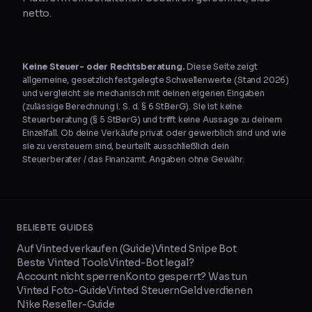
netto.
Keine Steuer- oder Rechtsberatung.
Diese Seite zeigt
allgemeine, gesetzlich festgelegte Schwellenwerte (Stand 2026)
und vergleicht sie mechanisch mit deinen eigenen Eingaben
(zulässige Berechnung i. S. d. § 6 StBerG). Sie ist keine
Steuerberatung (§ 5 StBerG) und trifft keine Aussage zu deinem
Einzelfall. Ob deine Verkäufe privat oder gewerblich sind und wie
sie zu versteuern sind, beurteilt ausschließlich dein
Steuerberater / das Finanzamt. Angaben ohne Gewähr.
BELIEBTE GUIDES
Auf Vinted verkaufen (Guide)
Vinted Snipe Bot
Beste Vinted Tools
Vinted-Bot legal?
Account nicht sperren
Konto gesperrt? Was tun
Vinted Foto-Guide
Vinted Steuern
Geld verdienen
Nike Reseller-Guide