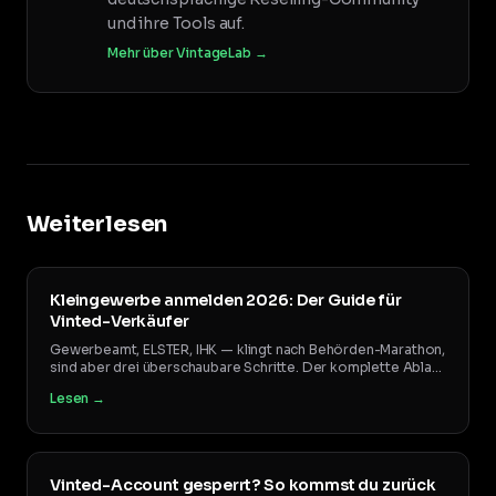
und ihre Tools auf.
Mehr über VintageLab →
Weiterlesen
Kleingewerbe anmelden 2026: Der Guide für
Vinted-Verkäufer
Gewerbeamt, ELSTER, IHK — klingt nach Behörden-Marathon,
sind aber drei überschaubare Schritte. Der komplette Ablauf
mit Kosten, Fristen, der 1-Monats-Falle beim Finanzamt und
Lesen →
allem, was du NICHT brauchst.
Vinted-Account gesperrt? So kommst du zurück