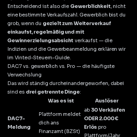
Entscheidend ist also die
Gewerblichkeit
, nicht
eine bestimmte Verkaufszahl. Gewerblich bist du
grob, wenn du
gezielt zum Weiterverkauf
einkaufst, regelmäßig und mit
Gewinnerzielungsabsicht
verkaufst — die
Indizien und die Gewerbeanmeldung erklären wir
im
Vinted-Steuern-Guide
.
DAC7 vs. gewerblich vs. Pro — die häufigste
Verwechslung
Das wird ständig durcheinandergeworfen, dabei
sind es
drei getrennte Dinge
:
Was es ist
Auslöser
ab
30 Verkäufen
Plattform meldet
DAC7-
ODER 2.000 €
dich ans
Meldung
Erlös
pro
Finanzamt (BZSt)
Plattform/Jahr