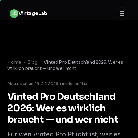
Zum Inhalt springen
V
i
n
t
a
g
e
L
a
b
Home
›
Blog
›
Vinted Pro Deutschland 2026: Wer es
wirklich braucht — und wer nicht
Aktualisiert am
19. Juli 2026
·
4
min lesen
·
Max
Vinted Pro Deutschland
2026: Wer es wirklich
braucht — und wer nicht
Für wen Vinted Pro Pflicht ist, was es