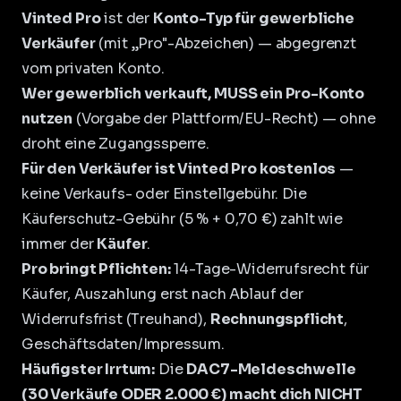
Vinted Pro
ist der
Konto-Typ für gewerbliche
Verkäufer
(mit „Pro"-Abzeichen) — abgegrenzt
vom privaten Konto.
Wer gewerblich verkauft, MUSS ein Pro-Konto
nutzen
(Vorgabe der Plattform/EU-Recht) — ohne
droht eine
Zugangssperre
.
Für den Verkäufer ist Vinted Pro kostenlos
—
keine Verkaufs- oder Einstellgebühr. Die
Käuferschutz-Gebühr (5 % + 0,70 €) zahlt wie
immer der
Käufer
.
Pro bringt Pflichten:
14-Tage-Widerrufsrecht für
Käufer, Auszahlung erst nach Ablauf der
Widerrufsfrist (Treuhand),
Rechnungspflicht
,
Geschäftsdaten/Impressum.
Häufigster Irrtum:
Die
DAC7-Meldeschwelle
(30 Verkäufe ODER 2.000 €) macht dich NICHT