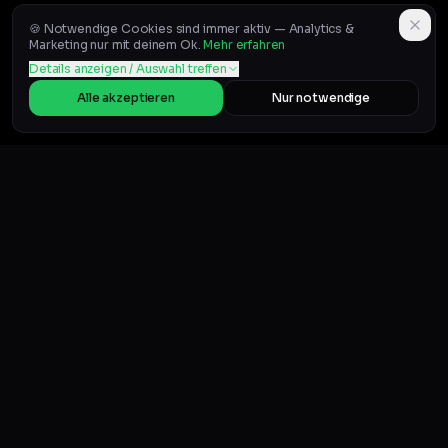
🍪 Notwendige Cookies sind immer aktiv — Analytics &
Marketing nur mit deinem Ok.
Mehr erfahren
Details anzeigen / Auswahl treffen
Alle akzeptieren
Nur notwendige
BELIEBTE GUIDES
Auf Vinted verkaufen (Guide)
Vinted Snipe Bot
Beste Vinted Tools
Vinted-Bot legal?
Account nicht sperren
Konto gesperrt? Was tun
Vinted Foto-Guide
Vinted Steuern
Geld verdienen
Nike Reseller-Guide
©
2026
VintageLab