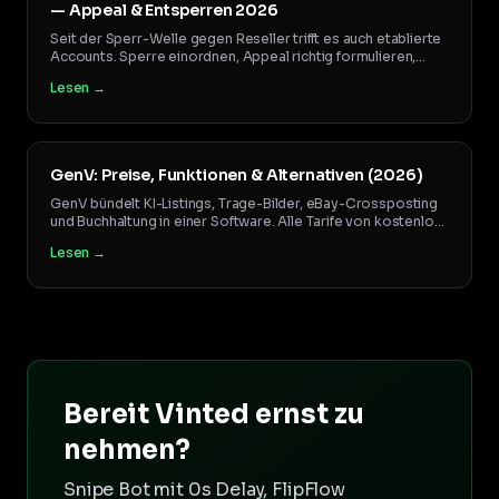
— Appeal & Entsperren 2026
Seit der Sperr-Welle gegen Reseller trifft es auch etablierte
Accounts. Sperre einordnen, Appeal richtig formulieren,
entsperren — und die Trigger, die 2026 wirklich zu
Lesen →
Sperrungen führen.
GenV: Preise, Funktionen & Alternativen (2026)
GenV bündelt KI-Listings, Trage-Bilder, eBay-Crossposting
und Buchhaltung in einer Software. Alle Tarife von kostenlos
bis 35,49 €, was wirklich drin ist, und wann sich Einzeltools
Lesen →
mehr lohnen.
Bereit Vinted ernst zu
nehmen?
Snipe Bot mit 0s Delay, FlipFlow