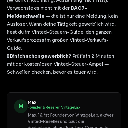
(Widerruf, Rechnung, Auszahlung nach Frist).
Verwechsle es nicht mit der
DAC7-
Meldeschwelle
— die ist nur eine Meldung, kein
Auslöser. Wann deine Tätigkeit gewerblich wird,
liest du im
Vinted-Steuern-Guide
; den ganzen
Verkaufsprozess im
großen Vinted-Verkaufs-
Guide
.
🚦 Bin ich schon gewerblich?
Prüf's in 2 Minuten
mit der kostenlosen
Vinted-Steuer-Ampel
—
Schwellen checken, bevor es teuer wird.
Max
M
Founder & Reseller, VintageLab
Max, 16, ist Founder von VintageLab, aktiver
Vinted-Reseller und baut die
deutschsprachige Reselling-Community