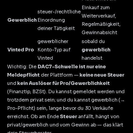
Einkauf zum
steuer-/rechtliche
Weiterverkauf,
Gewerblich
Einordnung
Regelmäßigkeit,
deiner Tätigkeit
Gewinnabsicht
gewerblicher
sobald du
Vinted Pro
Konto-Typ auf
gewerblich
Vinted
handelst
Wichtig: Die
DAC7-Schwelle ist nur eine
Meldepflicht
der Plattform —
keine neue Steuer
und
kein Auslöser für Pro/Gewerblichkeit
(
Finanztip
, BZSt). Du kannst gemeldet werden und
trotzdem privat sein; und du kannst gewerblich (→
Pro-Pflicht) sein, lange bevor du 30 Verkäufe
erreichst. Ob am Ende
Steuer
anfällt, hängt von
privat/gewerblich und vom Gewinn ab — das klärt